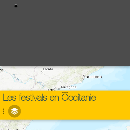
Les festivals en Occitanie
Esri, HERE, Garmin, FAO, NOAA, USGS